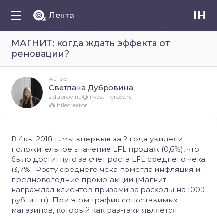
IH
Лента
МАГНИТ: когда ждать эффекта от
реновации?
Автор
Светлана Дубровина
s.dubrovina@invest-heroes.ru
@littlecreator
В 4кв. 2018 г. мы впервые за 2 года увидели
положительное значение LFL продаж (0,6%), что
было достигнуто за счет роста LFL среднего чека
(3,7%). Росту среднего чека помогла инфляция и
предновогодние промо-акции (Магнит
награждал клиентов призами за расходы на 1000
руб. и т.п.). При этом трафик сопоставимых
магазинов, который как раз-таки является