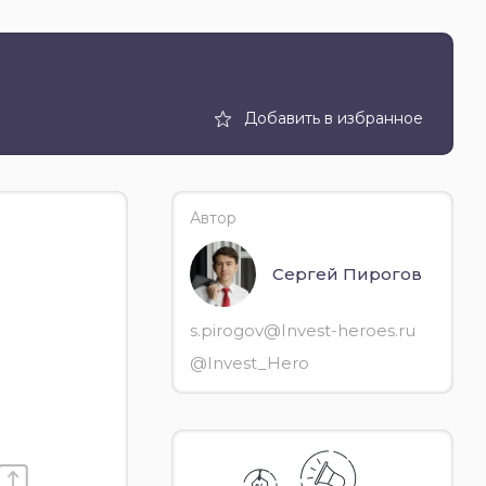
Добавить в избранное
Автор
Сергей Пирогов
s.pirogov@Invest-heroes.ru
@Invest_Hero