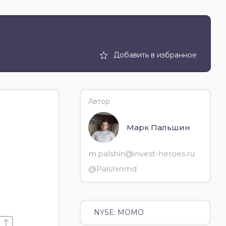
Добавить в избранное
Автор
Марк Пальшин
m.palshin@invest-heroes.ru
@Palshinmd
NYSE: MOMO