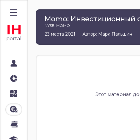
Momo: Инвестиционный 
IH
NYSE: MOMO
23 марта 2021
Автор: Марк Пальшин
portal
Мой портал
Аналитика
Стратегии
Этот материал д
Лента
Календари