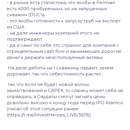
- в рынке есть статистика, что якобы в Permian
есть 4000 пробуренных, но не запущенных
скважин (DUC's)
- это якобы готовность к запуску труб на экспорт
из США
- на деле инженеры компаний этого не
подтверждают
- да и само по себе это странно: для компаний с
отрицательным cash flow и занимающих дорогие
деньги держать неиспользуемые активы
На деле дебиты на 1 скважину падают, земля
дорожает, так что себестоимость растет..
так что если не будет новой волны
заимствований и CAPEX, то сланец может себя не
оправдать, а Саудиты смогут загнать цены
довольно высоко к концу года перед IPO Aramco
(писал об этой ситуации ранее
(https://t.me/InvestHeroes_LIVE/3619))