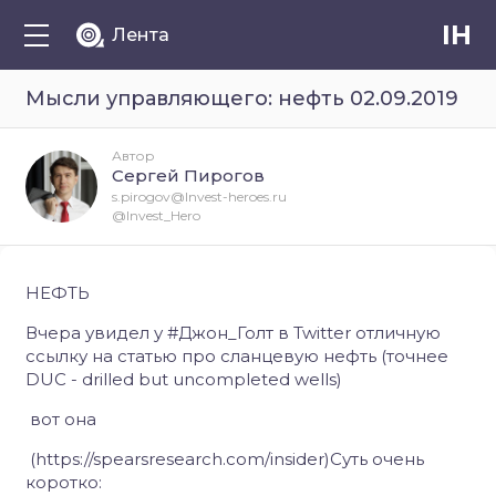
IH
Лента
Мысли управляющего: нефть 02.09.2019
Автор
Сергей Пирогов
s.pirogov@Invest-heroes.ru
@Invest_Hero
НЕФТЬ
Вчера увидел у #Джон_Голт в Twitter отличную
ссылку на статью про сланцевую нефть (точнее
DUC - drilled but uncompleted wells)
вот она
(https://spearsresearch.com/insider)Суть очень
коротко: