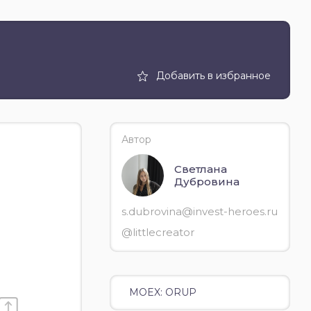
Добавить в избранное
Автор
Светлана
Дубровина
s.dubrovina@invest-heroes.ru
@littlecreator
MOEX: ORUP