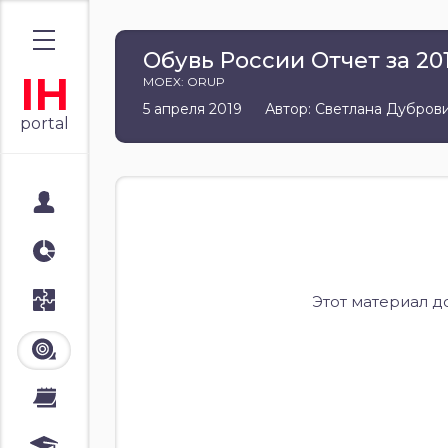
Обувь России Отчет за 20
IH
MOEX: ORUP
5 апреля 2019
Автор: Светлана Дубров
portal
Мой портал
Аналитика
Стратегии
Этот материал д
Лента
Календари