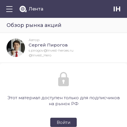
IH
Лента
Обзор рынка акций
Автор
Сергей Пирогов
s.pirogov@Invest-heroes.ru
@Invest_Hero
Этот материал доступен только для подписчиков
на рынок РФ
Войти