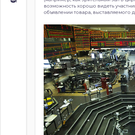
Обучение
возможность хорошо видеть участни
Курс по
объявлении товара, выставляемого д
облигациям
Курс по
акциям