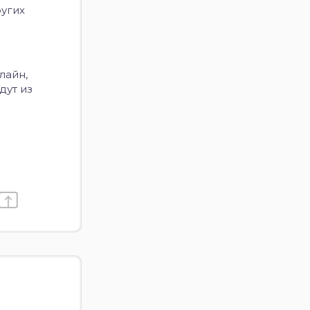
ругих
лайн,
дут из