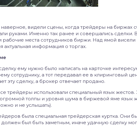
 наверное, видели сцены, когда трейдеры на биржах с
вали руками. Именно так ранее и совершались сделки. 
и рабочие места сотрудников биржи. Над ямой висели
я актуальная информация о торгах.
яме
сделку ему нужно было написать на карточке интерес
ему сотруднику, а тот передавал ее в клиринговый цен
ет эту сделку, а брокер отвечает продано.
осе трейдеры использовали специальный язык жестов. 
 огромной толпы и уровня шума в биржевой яме язык 
ожно и не услышать).
рейдеров была специальная трейдерская куртка. Они б
 должен был быть заметным, иначе удачную сделку мог