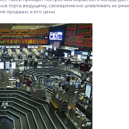
ков торга ведущему, своевременно улавливать их реа
ля продажи, и его цены