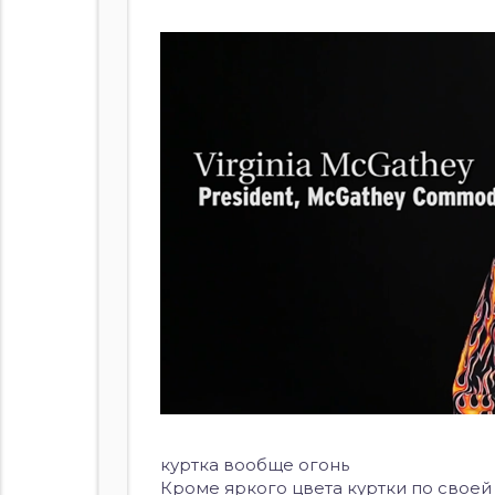
куртка вообще огонь
Кроме яркого цвета куртки по своей