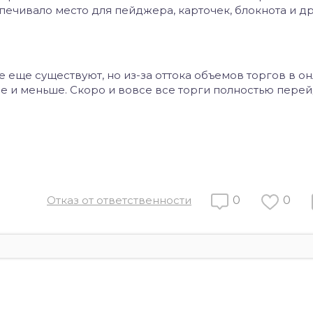
печивало место для пейджера, карточек, блокнота и д
еще существуют, но из-за оттока объемов торгов в он
е и меньше. Скоро и вовсе все торги полностью перей
Отказ от ответственности
0
0