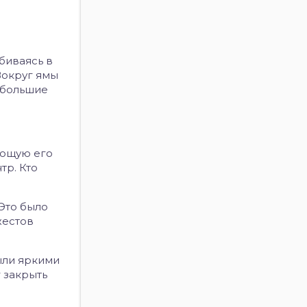
биваясь в
Вокруг ямы
 большие
ующую его
тр. Кто
Это было
жестов
ыли яркими
 закрыть