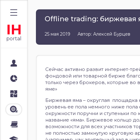
Offline trading: биржевая
IH
25 мая 2019
Автор: Алексей Бурцев
portal
Мой портал
Сейчас активно развит интернет-тре
фондовой или товарной бирже благо
Аналитика
только через брокеров, которые во 
яме»
Стратегии
Биржевая яма – округлая площадка 
уровень ее пола немного ниже пола 
Лента
окружности поручни и ступеньки по
название «яма». Биржевое кольцо до
Календари
возможности для всех участников то
не полностью замкнутую круговую 
(например, как зрительный зал в ци