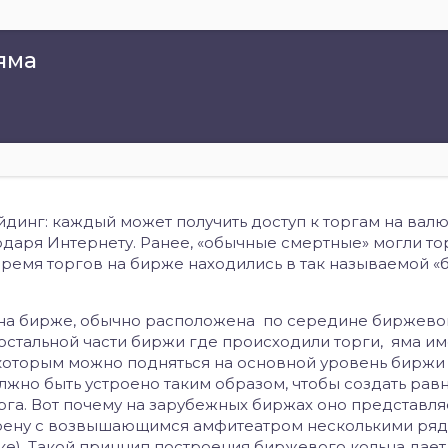
 яма
йдинг: каждый может получить доступ к торгам на валю
даря Интернету. Ранее, «обычные смертные» могли то
время торгов на бирже находились в так называемой 
на бирже, обычно расположена по середине биржевог
остальной части биржи где происходили торги, яма им
 которым можно подняться на основной уровень биржи
лжно быть устроено таким образом, чтобы создать рав
рга. Вот почему на зарубежных биржах оно представля
арену с возвышающимся амфитеатром несколькими ря
рке). Такой принцип построения биржевого кольца дает