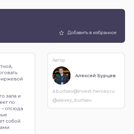
Добавить в избранное
Автор
тной,
рговать
Алексей Бурцев
«биржевой
a.burtsev@invest-heroes.ru
о зала и
@alexey_burtsev
еет по
 – отсюда
ные
ет собой
дами