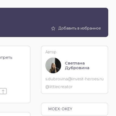
Добавить в избранное
Автор
отреть
Светлана
Дубровина
s.dubrovina@invest-heroes.ru
@littlecreator
MOEX: OKEY