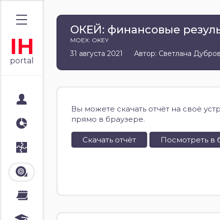
ОКЕЙ: финансовые резуль
IH
MOEX: OKEY
31 августа 2021
Автор: Светлана Дубро
portal
Мой портал
Вы можете скачать отчёт на своё уст
прямо в браузере.
Аналитика
Скачать отчёт
Посмотреть в 
Стратегии
Лента
Календари