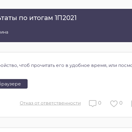
таты по итогам 1П2021
вина
ройство, чтоб прочитать его в удобное время, или посм
браузере
Отказ от ответственности
0
0