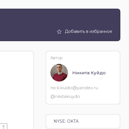
Добавить в избранное
Автор
Никита Куйдо
nick.kuido@yandex.ru
@nikitakuydo
NYSE: OKTA