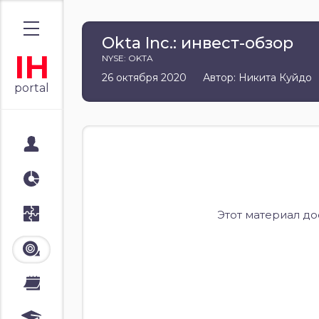
Okta Inc.: инвест-обзор
IH
NYSE: OKTA
26 октября 2020
Автор: Никита Куйдо
portal
Мой портал
Аналитика
Стратегии
Этот материал д
Лента
Календари