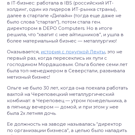
в IT-бизнес: работала в IBS (российский ИТ-
холдинг, один из лидеров ИТ-рынка страны),
далее в стартапе «Дилайн» (тогда еще даже не
было слова “cтартап”), потом стала ген.
директором в DEPO Computers. Но в итоге
решила, что “хватит с нее айтишников”, и ушла в
более материальный бизнес — металлургию!
Оказывается,
история с покупкой Ленты
, это не
первый раз, когда пересеклись их пути с
господином Мордашовым. Ольга более семи лет
была топ-менеджером в Северстали, развивала
метизный бизнес!
Ольге не было 30 лет, когда она поехала работать
вахтой на Череповецкий металлургический
комбинат: в Череповец — утром понедельника, а
в пятницу вечером — домой, и при этом у нее
была 2х летняя дочь.
Ее должность на заводе называлась “директор
по организации бизнеса”, а целью было наладить