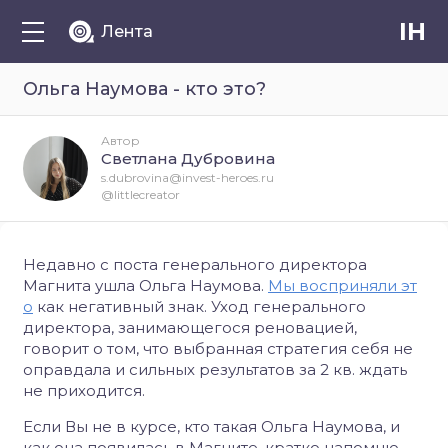
IH
Лента
Ольга Наумова - кто это?
Автор
Светлана Дубровина
s.dubrovina@invest-heroes.ru
@littlecreator
Недавно с поста генерального директора
Магнита ушла Ольга Наумова.
Мы восприняли эт
о
как негативный знак. Уход генерального
директора, занимающегося реновацией,
говорит о том, что выбранная стратегия себя не
оправдала и сильных результатов за 2 кв. ждать
не приходится.
Если Вы не в курсе, кто такая Ольга Наумова, и
как она появилась в Магните, кратко напомню.