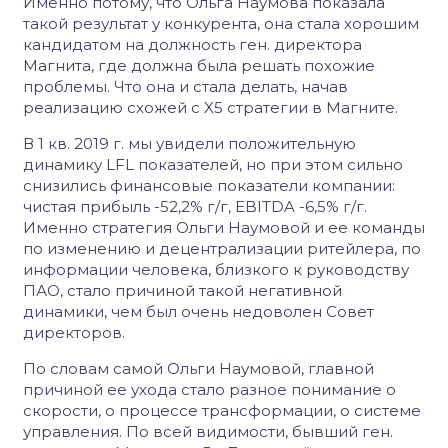
Именно потому, что Ольга Наумова показала
такой результат у конкурента, она стала хорошим
кандидатом на должность ген. директора
Магнита, где должна была решать похожие
проблемы. Что она и стала делать, начав
реализацию схожей с X5 стратегии в Магните.
В 1 кв. 2019 г. мы увидели положительную
динамику LFL показателей, но при этом сильно
снизились финансовые показатели компании:
чистая прибыль -52,2% г/г, EBITDA -6,5% г/г.
Именно стратегия Ольги Наумовой и ее команды
по изменению и децентрализации ритейлера, по
информации человека, близкого к руководству
ПАО, стало причиной такой негативной
динамики, чем был очень недоволен Совет
директоров.
По словам самой Ольги Наумовой, главной
причиной ее ухода стало разное понимание о
скорости, о процессе трансформации, о системе
управления. По всей видимости, бывший ген.