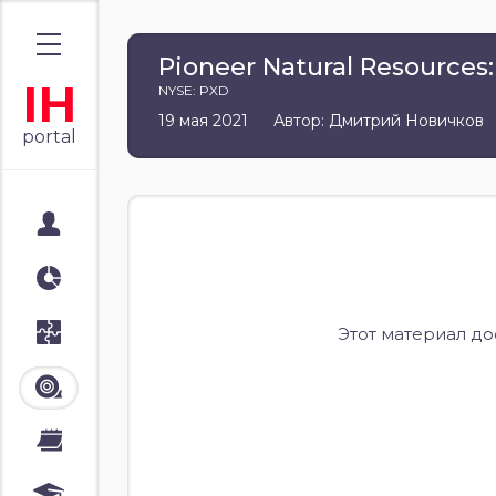
Pioneer Natural Resources
IH
NYSE: PXD
19 мая 2021
Автор: Дмитрий Новичков
portal
Мой портал
Аналитика
Стратегии
Этот материал д
Лента
Календари