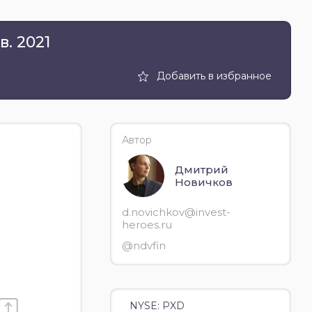
в. 2021
Добавить в избранное
Автор
Дмитрий
Новичков
d.novichkov@invest-
heroes.ru
@ndvfin
NYSE: PXD