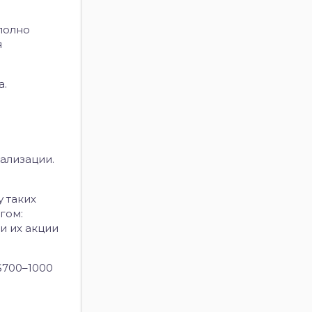
полно
я
а.
еализации.
 таких
гом:
и их акции
$700–1000