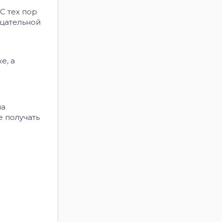
С тех пор
ицательной
е, а
на
е получать