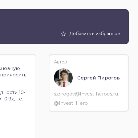
Добавить в избранное
Автор
сновную
 приносить
Сергей Пирогов
дности 10-
s.pirogov@Invest-heroes.ru
.9х, т.е.
@Invest_Hero