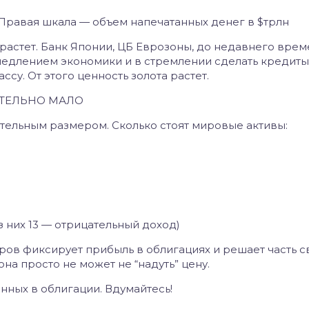
 Правая шкала — объем напечатанных денег в $трлн
м растет. Банк Японии, ЦБ Еврозоны, до недавнего вре
амедлением экономики и в стремлении сделать кредиты
у. От этого ценность золота растет.
ИТЕЛЬНО МАЛО
тельным размером. Сколько стоят мировые активы:
з них 13 — отрицательный доход)
оров фиксирует прибыль в облигациях и решает часть с
она просто не может не “надуть” цену.
енных в облигации. Вдумайтесь!