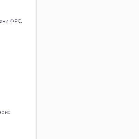
мени ФРС,
воих