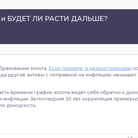
 и БУДЕТ ЛИ РАСТИ ДАЛЬШЕ?
бразовании золота.
Если помните, я демонстрировал
о
когда другие активы с поправкой на инфляцию начинают
асть времени график золота ведет себя обратно к дохо
инфляции. За последние 50 лет корреляция примерно -0
ую доходность.