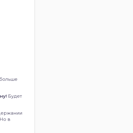
больше
ону!
Будет
удержании
 Но в