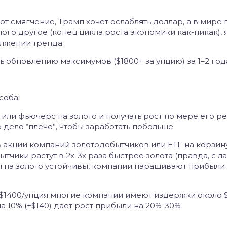
т смягчение, Трамп хочет ослаблять доллар, а в мире 
ного другое (конец цикла роста экономики как-никак), 
лжении тренда.
ь обновлению максимумов ($1800+ за унцию) за 1–2 год
соба:
 или фьючерс на золото и получать рост по мере его р
 дело “плечо”, чтобы заработать побольше
ь акции компаний золотодобытчиков или ETF на корзину
чики растут в 2х-3х раза быстрее золота (правда, с ла
ы на золото устойчивы, компании наращивают прибыли 
 $1400/унция многие компании имеют издержки около 
 на 10% (+$140) дает рост прибыли на 20%-30%