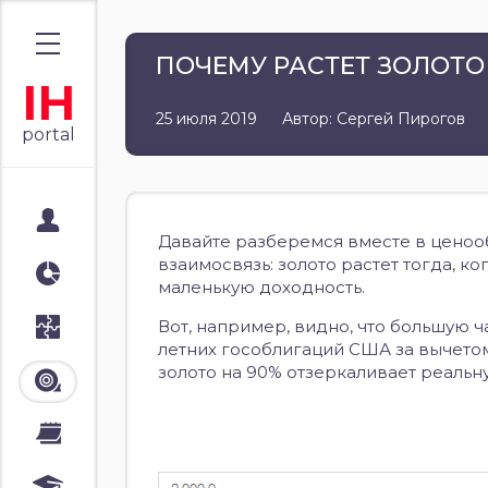
ПОЧЕМУ РАСТЕТ ЗОЛОТО
IH
25 июля 2019
Автор: Сергей Пирогов
portal
Мой портал
Давайте разберемся вместе в ценоо
взаимосвязь: золото растет тогда, 
Аналитика
маленькую доходность.
Вот, например, видно, что большую ч
Стратегии
летних гособлигаций США за вычетом 
золото на 90% отзеркаливает реальн
Лента
Календари