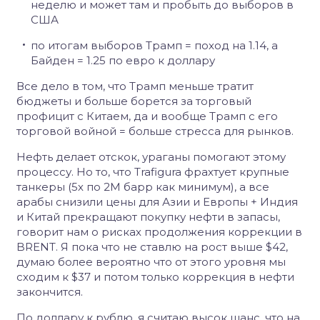
неделю и может там и пробыть до выборов в
США
по итогам выборов Трамп = поход на 1.14, а
Байден = 1.25 по евро к доллару
Все дело в том, что Трамп меньше тратит
бюджеты и больше борется за торговый
профицит с Китаем, да и вообще Трамп с его
торговой войной = больше стресса для рынков.
Нефть делает отскок, ураганы помогают этому
процессу. Но то, что Trafigura фрахтует крупные
танкеры (5х по 2М барр как минимум), а все
арабы снизили цены для Азии и Европы + Индия
и Китай прекращают покупку нефти в запасы,
говорит нам о рисках продолжения коррекции в
BRENT. Я пока что не ставлю на рост выше $42,
думаю более вероятно что от этого уровня мы
сходим к $37 и потом только коррекция в нефти
закончится.
По доллару к рублю, я считаю высок шанс, что на