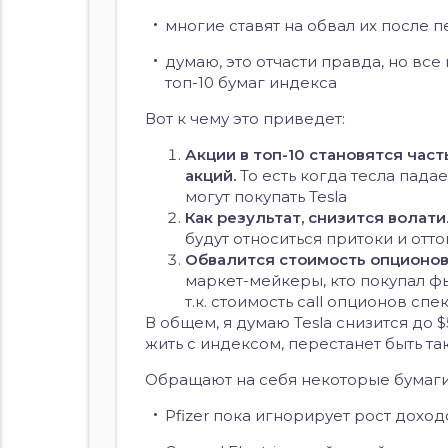
многие ставят на обвал их после 
думаю, это отчасти правда, но все
топ-10 бумаг индекса
Вот к чему это приведет:
Акции в топ-10 становятся час
акций.
То есть когда тесла пада
могут покупать Tesla
Как результат, снизится волат
будут относиться притоки и отто
Обвалится стоимость опционов н
маркет-мейкеры, кто покупал фь
т.к. стоимость call опционов с
В общем, я думаю Tesla снизится до 
жить с индексом, перестанет быть та
Обращают на себя некоторые бумаги
Pfizer пока игнорирует рост дохо