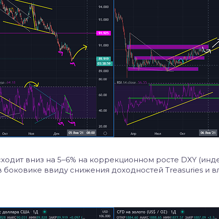
 сходит вниз на 5–6% на коррекционном росте DXY (инд
ся в боковике ввиду снижения доходностей Treasuries и 