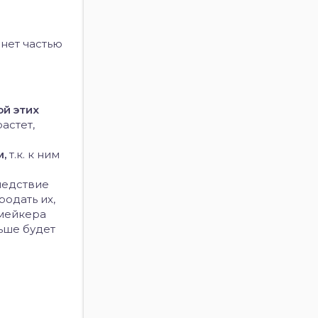
P
анет частью
ой этих
астет,
м,
т.к. к ним
ледствие
родать их,
-мейкера
льше будет