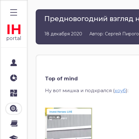
Предновогодний взгляд н
IH
18 декабря 2020
Автор: Сергей Пирого
portal
Мой портал
Аналитика
Top of mind
Ну вот мишка и подкрался (
коуб
):
Стратегии
Лента
Календари