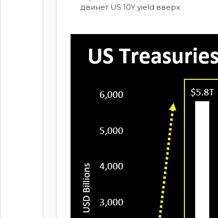
двинет US 10Y yield вверх