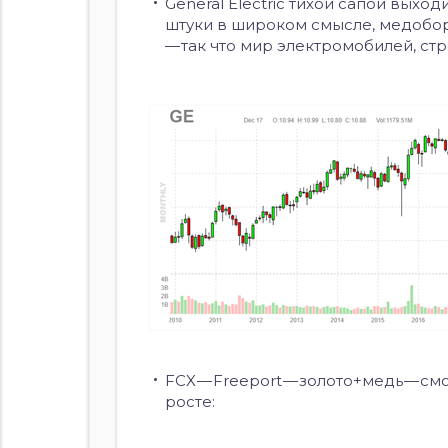
General Electric тихой сапой выхо
штуки в широком смысле, медобор
— так что мир электромобилей, стр
FCX — Freeport — золото+медь — с
росте: