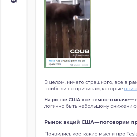
Обучение
Курс по
облигациям
Курс по
акциям
В целом, ничего страшного, все в р
прибыли по причинам, которые
опис
На рынке США все немного иначе — 
логично быть небольшому снижению, 
Рынок акций США — поговорим пр
Появились кое-какие мысли про Tesla