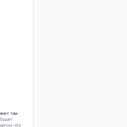
пеет так
 будет
атом, что