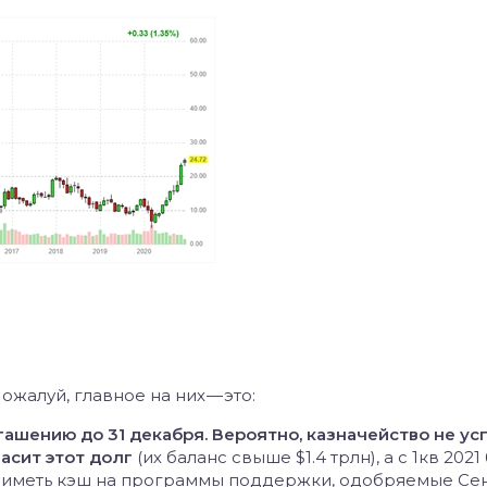
жалуй, главное на них — это:
погашению до 31 декабря. Вероятно, казначейство не ус
гасит этот долг
(их баланс свыше $1.4 трлн), а с 1кв 2021
а иметь кэш на программы поддержки, одобряемые Сен