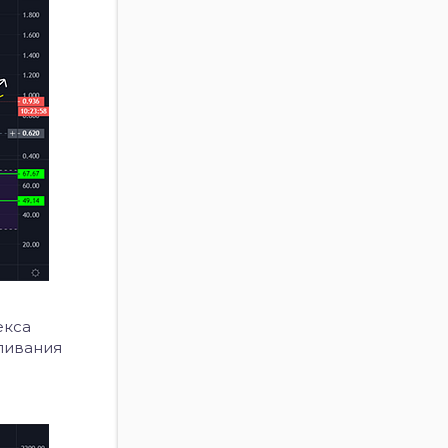
екса
вливания