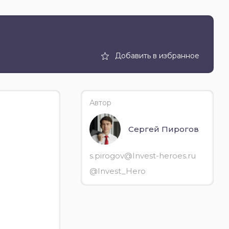
Добавить в избранное
Автор
Сергей Пирогов
s.pirogov@Invest-heroes.ru
@Invest_Hero