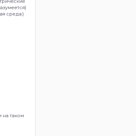
ктрические
азумеется)
ая среда:)
и на таком