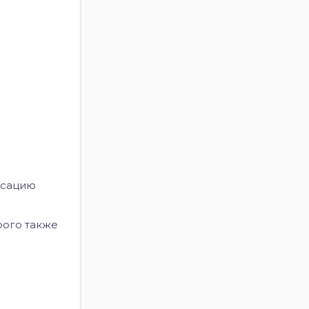
ксацию
орого также