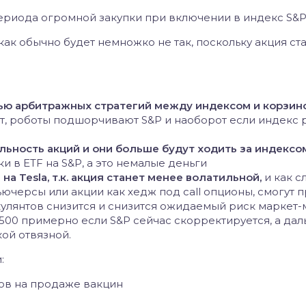
периода огромной закупки при включении в индекс S&
 как обычно будет немножко не так, поскольку акция ст
тью арбитражных стратегий между индексом и корзин
ет, роботы подшорчивают S&P и наоборот если индекс р
ильность акций и они больше будут ходить за индексо
ки в ETF на S&P, а это немалые деньги
а Tesla, т.к. акция станет менее волатильной,
и как с
ючерсы или акции как хедж под call опционы, смогут п
пекулянтов снизится и снизится ожидаемый риск маркет
$500 примерно если S&P сейчас скорректируется, а да
кой отвязной.
:
дов на продаже вакцин