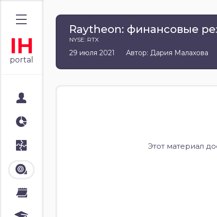
Raytheon: финансовые резу
IH
NYSE: RTX
29 июля 2021
Автор: Дария Малахова
portal
Мой портал
Аналитика
Стратегии
Этот материал д
Лента
Календари