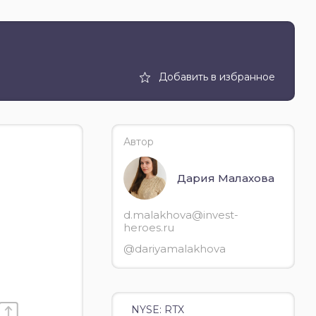
Добавить в избранное
Автор
Дария Малахова
d.malakhova@invest-
heroes.ru
@dariyamalakhova
NYSE: RTX