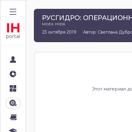
РУСГИДРО: ОПЕРАЦИОННЫ
IH
MOEX: HYDR
23 октября 2019
Автор: Светлана Дубр
portal
Мой портал
Аналитика
Стратегии
Этот материал д
Лента
Календари