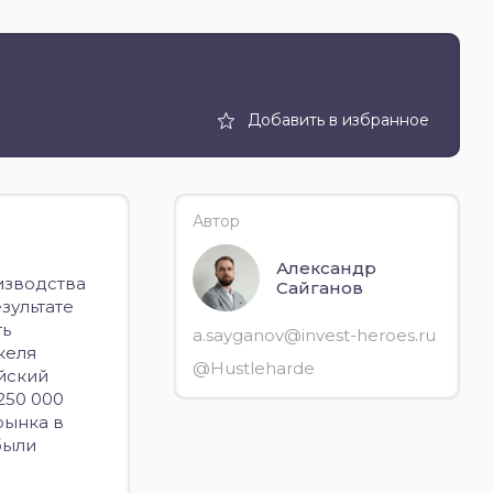
Добавить в избранное
Автор
Александр
оизводства
Сайганов
зультате
ть
a.sayganov@invest-heroes.ru
келя
@Hustleharde
йский
250 000
рынка в
были