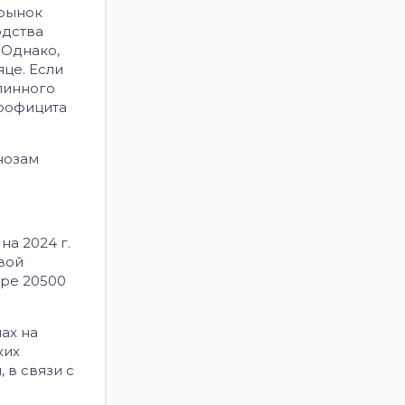
 рынок
одства
 Однако,
це. Если
длинного
профицита
нозам
а 2024 г.
вой
ере 20500
ах на
ких
 в связи с