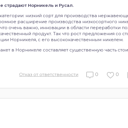
е страдают Норникель и Русал.
 категории: низкий сорт для производства нержавеюще
громное расширение производства низкосортного ник
, что очень важно, инновации в области переработки п
качественный продукт. Так что рост предложения со с
ации Норникеля, с его высококачественным никелем.
о пакет в Норникеле составляет существенную часть сто
Отказ от ответственности
0
0