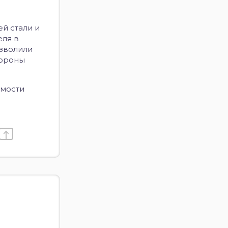
й стали и
еля в
озволили
тороны
имости