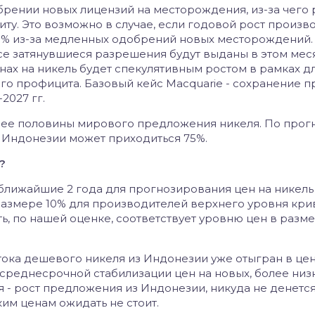
брении новых лицензий на месторождения, из-за чего
у. Это возможно в случае, если годовой рост произв
3% из-за медленных одобрений новых месторождений.
се затянувшиеся разрешения будут выданы в этом меся
ценах на никель будет спекулятивным ростом в рамках 
го профицита. Базовый кейс Macquarie - сохранение 
2027 гг.
лее половины мирового предложения никеля. По прог
ю Индонезии может приходиться 75%.
?
ближайшие 2 года для прогнозирования цен на никель н
азмере 10% для производителей верхнего уровня кри
ь, по нашей оценке, соответствует уровню цен в разм
итока дешевого никеля из Индонезии уже отыгран в цен
ь среднесрочной стабилизации цен на новых, более низ
 - рост предложения из Индонезии, никуда не денется,
им ценам ожидать не стоит.