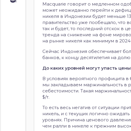
Обучение
Macquarie говорит о медленном одо
Курс по
может неожиданно перейти к дефицит
облигациям
никеля в Индонезии будет меньше 1
Курс по
правительство уже пообещало, что в
акциям
так и будет, то последний отскок в 
тренда на снижение на фоне мирово
на рынке никеля как минимум в 2024-
Сейчас Индонезия обеспечивает бо
банков, к концу десятилетия на дол
До каких уровней могут упасть цены
В условиях вероятного профицита в 
мы закладываем маржинальность в р
себестоимости. Такая маржинальност
$/т.
То есть весь негатив от ситуации пр
никель, и с текущих логично ожидат
уровнях. Причина ценового давления
чем ралли в никеле к прежним высок