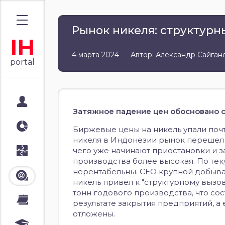
Рынок никеля: структурн
IH
4 марта 2024
Автор: Александр Сайган
portal
Мой портал
Затяжное падение цен обосновано 
Аналитика
Биржевые цены на никель упали почти
никеля в Индонезии рынок перешел к
чего уже начинают приостановки и за
Стратегии
производства более высокая. По те
нерентабельны. СЕО крупной добыва
Лента
никель привел к "структурному вызов
тонн годового производства, что со
Календари
результате закрытия предприятий, а
отложены.