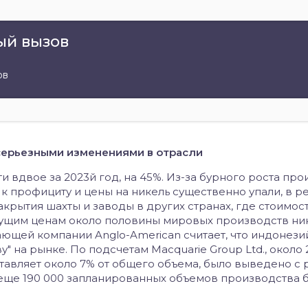
ый вызов
ов
серьезными изменениями в отрасли
 вдвое за 2023й год, на 45%. Из-за бурного роста пр
 профициту и цены на никель существенно упали, в ре
крытия шахты и заводы в других странах, где стоимос
кущим ценам около половины мировых производств ни
ющей компании Anglo-American считает, что индонези
у" на рынке. По подсчетам Macquarie Group Ltd., около 
ставляет около 7% от общего объема, было выведено с 
 еще 190 000 запланированных объемов производства 