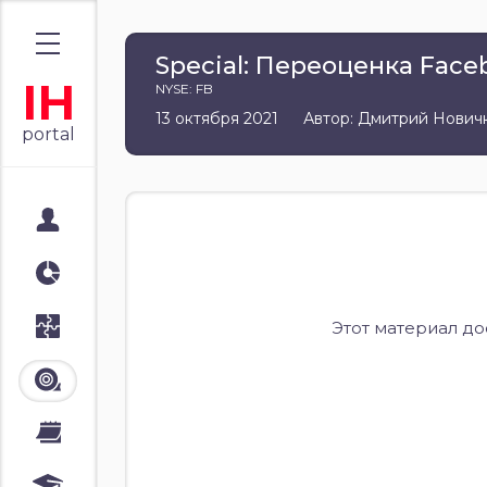
Special: Переоценка Face
IH
NYSE: FB
13 октября 2021
Автор: Дмитрий Нович
portal
Мой портал
Аналитика
Стратегии
Этот материал д
Лента
Календари