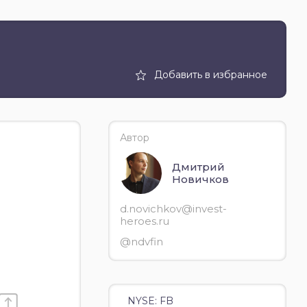
Добавить в избранное
Автор
Дмитрий
Новичков
d.novichkov@invest-
heroes.ru
@ndvfin
NYSE: FB