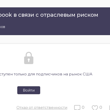
book в связи с отраслевым риском
ков
оступен только для подписчиков на рынок США
Войти
Отказ от ответственности
0
0