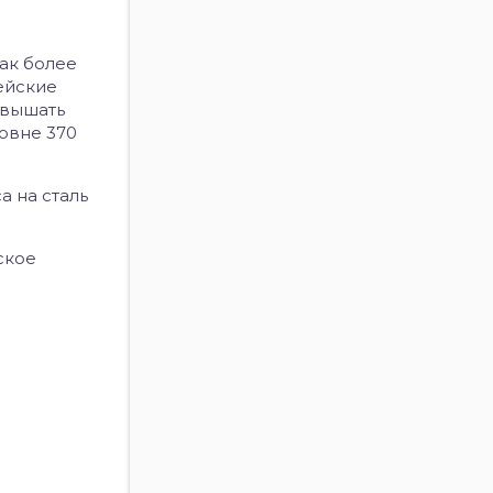
как более
ейские
овышать
ровне 370
а на сталь
ское