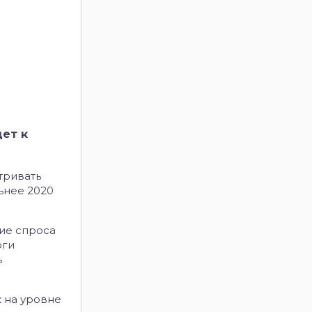
ет к
тривать
ьнее 2020
ие спроса
рги
ь
к на уровне