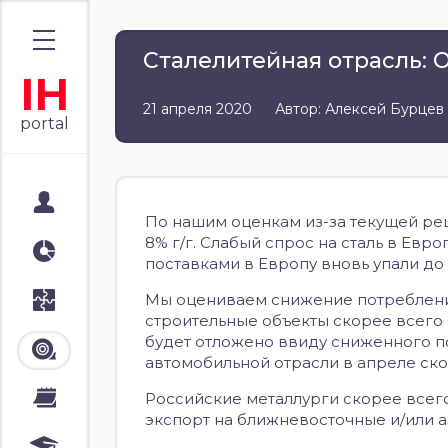
Сталелитейная отрасль: O
IH
21 апреля 2020
Автор: Алексей Бурцев
portal
Мой портал
По нашим оценкам из-за текущей рец
8% г/г. Слабый спрос на сталь в Евр
Аналитика
поставками в Европу вновь упали до 3
Мы оцениваем снижение потребление 
Стратегии
строительные объекты скорее всего 
будет отложено ввиду сниженного по
Лента
автомобильной отрасли в апреле скор
Российские металлурги скорее всег
Календари
экспорт на ближневосточные и/или а