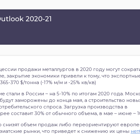
utlook 2020-21
ессии продажи металлургов в 2020 году могут сократи
опе, закрытие экономики привели к тому, что экспортны
65-370 $/тонна (-17% м/м и -25% кв/кв)
стали в России ~ на 5-10% по итогам 2020 года. Моск
будут заморожены до конца мая, а строительство новы
требительского спроса. Загрузка производства в
ее составит 30% от обычного объема, в мае – июне ~ 1
о снизят объем продаж либо переориентируют европ
зиатские рынки, что приведет к снижению их цены
нет