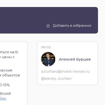
Добавить в избранное
Автор
ться на 6-
е цены с
Алексей Бурцев
овские
a.burtsev@invest-heroes.ru
х объектов
@alexey_burtsev
0-15%.
ейский
бэк
.