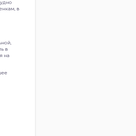
рудно
енкам, в
ьной,
ь в
я на
шее