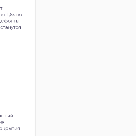
т
т 1,6х по
дефолты,
станутся
льный
ия
покрытия