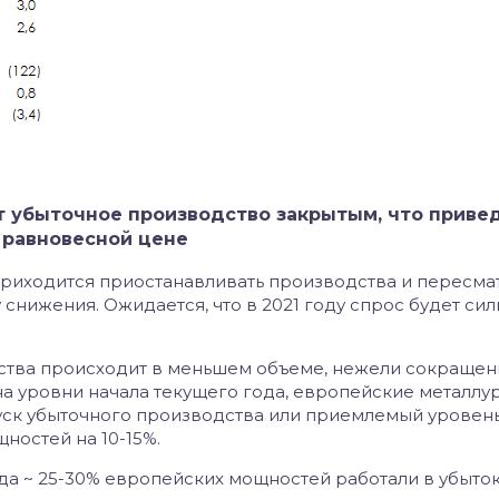
т убыточное производство закрытым, что привед
 равновесной цене
приходится приостанавливать производства и пересма
снижения. Ожидается, что в 2021 году спрос будет сил
ства происходит в меньшем объеме, нежели сокращен
 на уровни начала текущего года, европейские металлу
уск убыточного производства или приемлемый уровен
ностей на 10-15%.
ода ~ 25-30% европейских мощностей работали в убыто