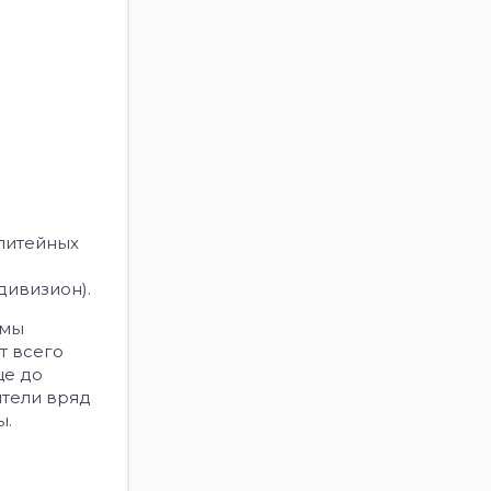
литейных
дивизион).
 мы
т всего
ще до
ители вряд
ы.