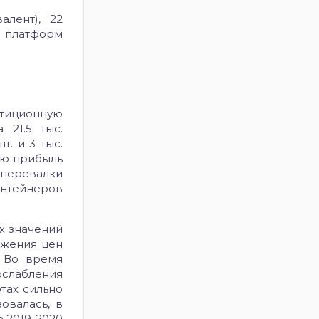
алент), 22
 платформ
стиционную
 21.5 тыс.
т. и 3 тыс.
ую прибыль
 перевалки
онтейнеров
х значений
ижения цен
. Во время
ослабления
тах сильно
овалась, в
а 2019-2020