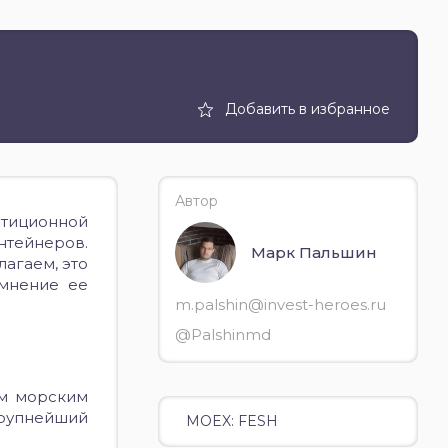
Добавить в избранное
Автор
стиционной
нтейнеров.
Марк Пальшин
лагаем, это
омнение ее
m.palshin@invest-heroes.ru
@Palshinmd
м морским
крупнейший
MOEX: FESH