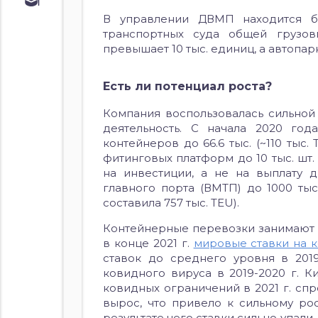
Обучение
В управлении ДВМП находится бол
Курс по
транспортных суда общей грузов
облигациям
превышает 10 тыс. единиц, а автопар
Курс по
акциям
Есть ли потенциал роста?
Компания воспользовалась сильной
деятельность. С начала 2020 год
контейнеров до 66.6 тыс. (~110 тыс.
фитинговых платформ до 10 тыс. шт
на инвестиции, а не на выплату 
главного порта (ВМТП) до 1000 тыс
составила 757 тыс. TEU).
Контейнерные перевозки занимают б
в конце 2021 г.
мировые ставки на 
ставок до среднего уровня в 201
ковидного вируса в 2019-2020 г. К
ковидных ограничений в 2021 г. спр
вырос, что привело к сильному рос
результате чего ставки сильно упали