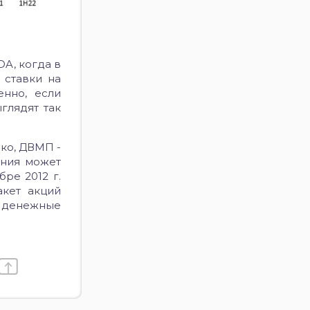
DA, когда в
 ставки на
енно, если
глядят так
ко, ДВМП -
ания может
бре 2012 г.
акет акций
л денежные