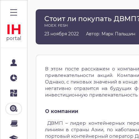
Стоит ли покупать ДВМП
IH
MOEX: FESH
23 ноября 2022
Автор: Марк Пальшин
portal
Мой портал
В этом посте расскажем о компан
привлекательности акций. Компан
Аналитика
Однако, с пиковых значений в конце 2
негативно отразится на будущих ф
Стратегии
инвестиционную привлекательность с
Лента
О компании
ДВМП – лидер контейнерных пере
Календари
линиям в страны Азии, по каботаж
портовый контейнерный оператор Д