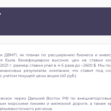
?
ии ДВМП, их планах по расширению бизнеса и инве
ия была бенефициаром высоких цен на ставки ко
021 г. размер ставки упал в 4-5 раза до ~2600 $. Мы по
инансовых результатах компании, что ставит под с
 учетом текущей цены акции (40 руб.).
возок через Дальний Восток РФ по внешнеторговы
ным морскими линиям и железной дороге, а также 
альневосточного региона.