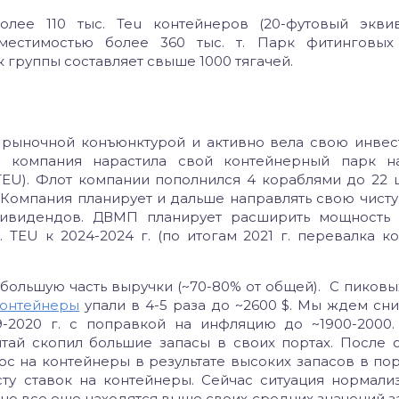
ее 110 тыс. Teu контейнеров (20-футовый эквив
местимостью более 360 тыс. т. Парк фитинговых
к группы составляет свыше 1000 тягачей.
 рыночной конъюнктурой и активно вела свою инве
а компания нарастила свой контейнерный парк на
 TEU). Флот компании пополнился 4 кораблями до 22 ш
. Компания планирует и дальше направлять свою чист
дивидендов. ДВМП планирует расширить мощность
. TEU к 2024-2024 г. (по итогам 2021 г. перевалка к
ольшую часть выручки (~70-80% от общей). C пиковы
контейнеры
упали в 4-5 раза до ~2600 $. Мы ждем сн
9-2020 г. с поправкой на инфляцию до ~1900-2000
итай скопил большие запасы в своих портах. После 
ос на контейнеры в результате высоких запасов в пор
ту ставок на контейнеры. Сейчас ситуация нормализ
, но все еще находятся выше своих средних значений з