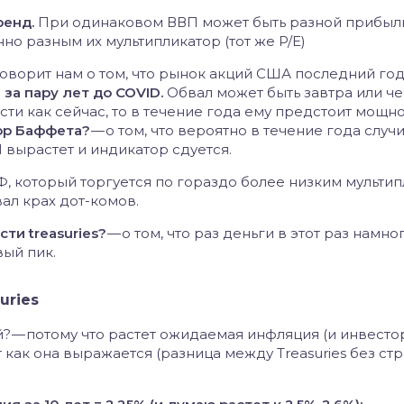
ренд.
При одинаковом ВВП может быть разной прибыл
но разным их мультипликатор (тот же P/E)
ворит нам о том, что рынок акций США последний год
 за пару лет до COVID.
Обвал может быть завтра или ч
сти как сейчас, то в течение года ему предстоит мощн
тор Баффета?
— о том, что вероятно в течение года случ
 вырастет и индикатор сдуется.
РФ, который торгуется по гораздо более низким мульти
ал крах дот-комов.
ти treasuries?
— о том, что раз деньги в этот раз намно
вый пик.
uries
? — потому что растет ожидаемая инфляция (и инвестор
т как она выражается (разница между Treasuries без ст