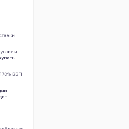
ставки
пугливы
купать
 170% ВВП
ции
дет
оеобразная