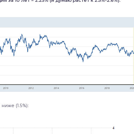
за 10 лет = 2.25% (и думаю растет к 2.5%-2.6%):
ниже (1.5%):