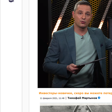
Обучение
Курс по
облигациям
Курс по
акциям