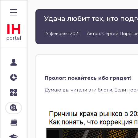
Удача любит тех, кто под
IH
17 февраля 2021
Автор: Сергей Пирого
portal
Мой портал
Аналитика
Пролог: покайтесь ибо грядет!
Думаю вы читали эти блоги. Если пос
Стратегии
Лента
Календари