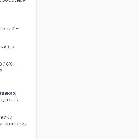
паний =
ас), а
 / 6% =
0%
тавках
одность
чески
питализация