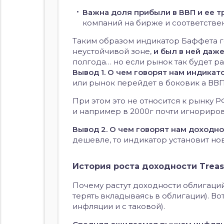
Важна доля прибыли в ВВП и ее т
компаний на бирже и соответствен
Таким образом индикатор Баффета го
неустойчивой зоне,
и был в ней даже
полгода… но если рынок так будет ра
Вывод 1. О чем говорят нам индика
или рынок перейдет в боковик а ВВП
При этом это не относится к рынку 
и например в 2000г почти игнориров
Вывод 2. О чем говорят нам доходнос
дешевле, то индикатор установит но
История роста доходности Treas
Почему растут доходности облигаций
терять вкладываясь в облигации). Во
инфляции и с таковой).