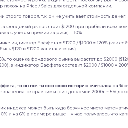
 похож на Price / Sales для отдельной компании.
 строго говоря, т.к. он не учитывает стоимость денег:
, а фондовый рынок стоит $1200 при прибыли всех ком
тавка с учетом премии за риск) = 10%
мике индикатор Баффета = $1200 / $1000 = 120% (как сейч
быль $120 и $1200 капитализация)
6%, то оценка фондового рынка вырастет до $2000 ($120
200), а индикатор Баффета составит $2000 / $1000 = 20
ффета, то он почти всю свою историю считался на % с
е значения не сравнимы (пик доткомов 2000г = 5% дох
пик индекса может быть куда безумнее чисто математи
10% и на 6% в примере выше — у нас получалось что ка