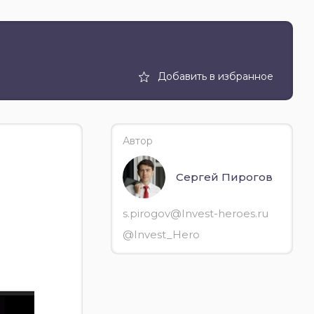
Добавить в избранное
Автор
Сергей Пирогов
s.pirogov@Invest-heroes.ru
@Invest_Hero