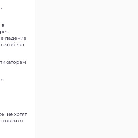
ь
 в
ерез
ое падение
ится обвал
пликаторам
го
ы не хотят
раховки от