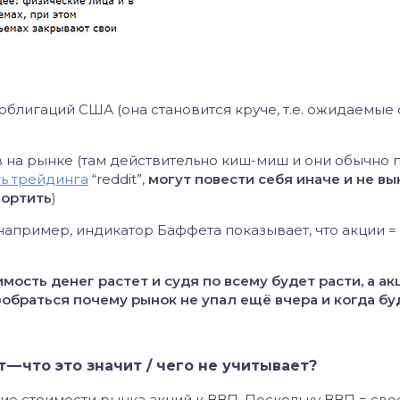
соблигаций США (она становится круче, т.е. ожидаемые 
ов на рынке (там действительно киш-миш и они обычно 
ь трейдинга
“reddit”,
могут повести себя иначе и не вы
шортить
)
(например, индикатор Баффета показывает, что акции =
мость денег растет и судя по всему будет расти, а ак
зобраться почему рынок не упал ещё вчера и когда бу
— что это значит / чего не учитывает?
ие стоимости рынка акций к ВВП. Поскольку ВВП = св