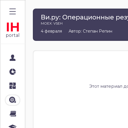
Ви.ру: Операционные резул
IH
MOEX: VSEH
4 февраля
Автор: Степан Репин
portal
Мой портал
Аналитика
Стратегии
Этот материал д
Лента
Календари