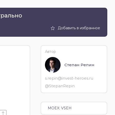
йтрально
Добавить в избранное
Автор
Степан Репин
s.repin@invest-heroes.ru
@StepanRepin
MOEX: VSEH