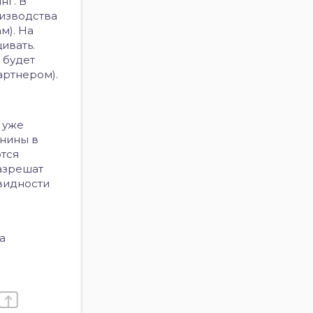
нг. В
изводства
м). На
ивать.
 будет
артнером).
 уже
инины в
тся
разрешат
квидности
а