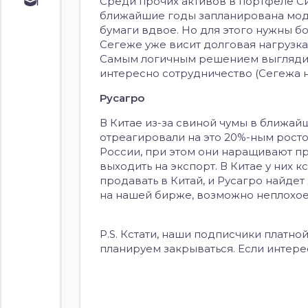
Обучение
Среди прочих активов в портфеле С
ближайшие годы запланирована мод
Курс по
бумаги вдвое. Но для этого нужны б
облигациям
Сегеже уже висит долговая нагрузка 
Курс по
Самым логичным решением выглядит
акциям
интересно сотрудничество (Сегежа 
Русагро
В Китае из-за свиной чумы в ближа
отреагировали на это 20%-ным росто
России, при этом они наращивают п
выходить на экспорт. В Китае у них 
продавать в Китай, и Русагро найдет
на нашей бирже, возможно неплохо
P.S. Кстати, наши подписчики платно
планируем закрываться. Если интере