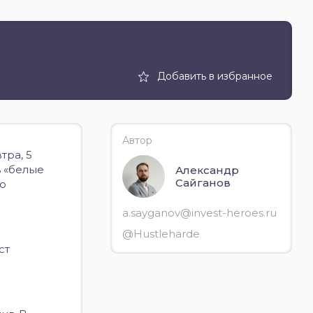
Добавить в избранное
Автор
тра, 5
ь «белые
Александр
Сайганов
но
a.sayganov@invest-heroes.ru
@Hustleharde
ст