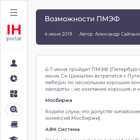
Возможности ПМЭФ
IH
4 июня 2019
Автор: Александр Сайгано
portal
Мой портал
6-7 июня пройдет ПМЭФ (Петербургс
июня, Си Цзиньпин встретится с Пути
Аналитика
лебеди» по нескольким хорошим комп
заходить» - но компании хорошие, и 
Стратегии
Мосбиржа
Лента
Ходили слухи, что допустят китайск
комиссий Мосбиржи).
Календари
АФК Система