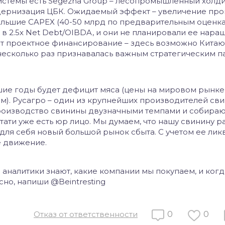
истемы есть Segezha Group – лесопромышленный холди
ернизация ЦБК. Ожидаемый эффект – увеличение про
ольшие CAPEX (40-50 млрд по предварительным оценка
в 2.5х Net Debt/OIBDA, и они не планировали ее наращ
 проектное финансирование – здесь возможно Китаю
несколько раз признавалась важным стратегическим п
йшие годы будет дефицит мяса (цены на мировом рынке
м). Русагро – один из крупнейших производителей св
роизводство свинины двузначными темпами и собираю
кстати уже есть юр лицо. Мы думаем, что нашу свинину 
 для себя новый большой рынок сбыта. С учетом ее ли
е движение.
й аналитики знают, какие компании мы покупаем, и когд
сно, напиши @Beintresting
Отказ от ответственности
0
0