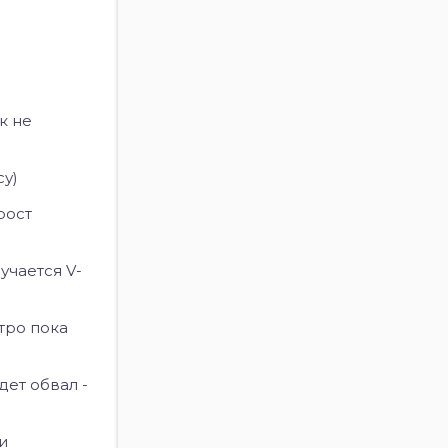
к не
су)
рост
учается V-
стро пока
дет обвал -
и