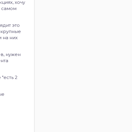
кциях, хочу
на самом
ядит это
т крупные
м на них
в, нужен
ента
"есть 2
ые