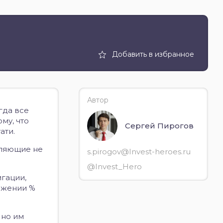
Добавить в избранное
Автор
гда все
му, что
Сергей Пирогов
ати.
вляющие не
s.pirogov@Invest-heroes.ru
@Invest_Hero
игации,
нижении %
 но им