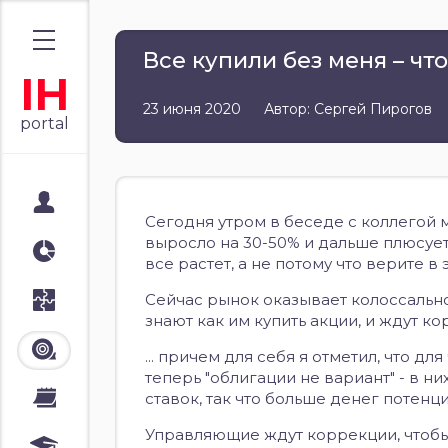
Все купили без меня – чт
IH
23 июня 2020
Автор: Сергей Пирогов
portal
Мой портал
Сегодня утром в беседе с коллегой м
выросло на 30-50% и дальше плюсует,
Аналитика
все растет, а не потому что верите в э
Сейчас рынок оказывает колоссальн
Стратегии
знают как им купить акции, и ждут к
Лента
... причем для себя я отметил, что д
теперь "облигации не вариант" - в н
ставок, так что больше денег потенц
Календари
Управляющие ждут коррекции, чтобы