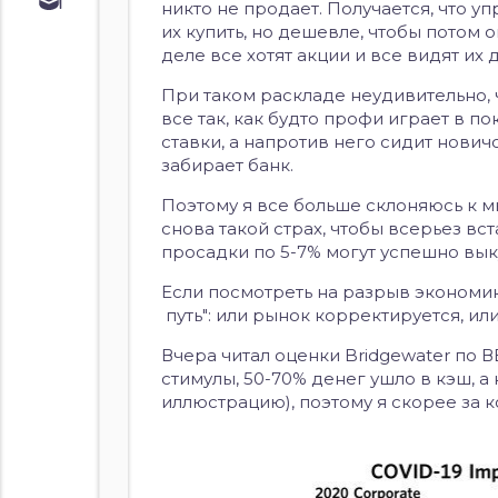
Обучение
никто не продает.
Получается, что уп
их купить, но дешевле, чтобы потом 
Курс по
облигациям
деле все хотят акции и все видят их д
Курс по
При таком раскладе неудивительно, 
акциям
все так, как будто профи играет в п
ставки, а напротив него сидит новичо
забирает банк.
Поэтому я все больше склоняюсь к м
снова такой страх, чтобы всерьез вст
просадки по 5-7% могут успешно вык
Если посмотреть на разрыв экономики
путь":
или рынок корректируется, или
Вчера читал оценки Bridgewater по В
стимулы, 50-70% денег ушло в кэш, а 
иллюстрацию), поэтому я скорее за