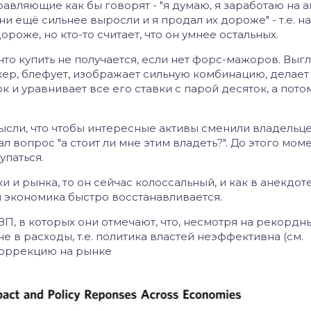
равляющие как бы говорят - "я думаю, я заработаю на а
они ещё сильнее выросли и я продал их дороже"
- т.е. 
ороже, но кто-то считает, что он умнее остальных.
что купить не получается, если нет форс-мажоров.
Выгл
окер, блефует, изображает сильную комбинацию, делае
к и уравнивает все его ставки с парой десяток, а пото
ысли, что чтобы интересные активы сменили владельце
ал вопрос "а стоит ли мне этим владеть?".
До этого мом
упаться.
 и рынка, то он сейчас колоссальный, и как в анекдоте 
 экономика быстро восстанавливается.
ВП, в которых они отмечают, что, несмотря на рекордн
не в расходы, т.е. политика властей неэффективна (см.
 коррекцию на рынке