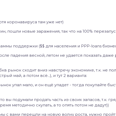
хотя коронавируса там уже нет)
тин, пошли новые заражения, так что на 100% перезапус
аммы поддержки ($$ для населения и PPP-loans бизне
 после падения весной, летом не удается показать даже 
3кв рынок сходит вниз навстречу экономике, т.к. не пол
ый май, а потом всё...), и тут 2 варианта:
рынок упал мало, и он ещё упадет - тогда покупайте бы
то вы подумали продать часть из своих запасов, т.к. гря
ремя методично скупать, а то опять потом не дадут))
мы с вами перешли на новую волну роста, нужно пройт