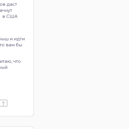
ов даст
ачнут
ов в США
грыш и идти
 то вам бы
итаю, что
рый