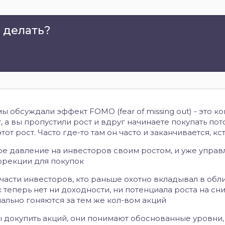
о делать?
ы обсуждали эффект FOMO (fear of missing out) - это ко
 а вы пропустили рост и вдруг начинаете покупать пото
тот рост. Часто где-то там он часто и заканчивается, кст
ое давление на инвесторов своим ростом,
и уже упра
оррекции для покупок
ля части инвесторов, кто раньше охотно вкладывал в обл
их теперь нет ни доходности, ни потенциала роста на с
иально гоняются за тем же кол-вом акций
 докупить акций, они понимают обоснованные уровни,