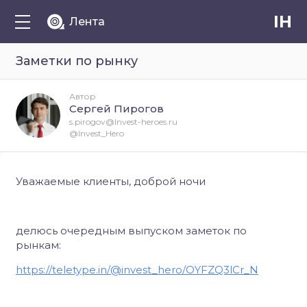
IH
Лента
Заметки по рынку
Автор
Сергей Пирогов
s.pirogov@Invest-heroes.ru
@Invest_Hero
Уважаемые клиенты, доброй ночи
делюсь очередным выпуском заметок по
рынкам:
https://teletype.in/@invest_hero/OYFZQ3lCr_N