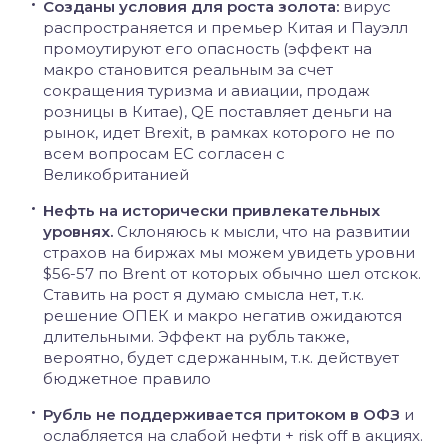
Созданы условия для роста золота:
вирус
распространяется и премьер Китая и Пауэлл
промоутируют его опасность (эффект на
макро становится реальным за счет
сокращения туризма и авиации, продаж
розницы в Китае), QE поставляет деньги на
рынок, идет Brexit, в рамках которого не по
всем вопросам ЕС согласен с
Великобританией
Нефть на исторически привлекательных
уровнях.
Склоняюсь к мысли, что на развитии
страхов на биржах мы можем увидеть уровни
$56-57 по Brent от которых обычно шел отскок.
Ставить на рост я думаю смысла нет, т.к.
решение ОПЕК и макро негатив ожидаются
длительными. Эффект на рубль также,
вероятно, будет сдержанным, т.к. действует
бюджетное правило
Рубль не поддерживается притоком в ОФЗ
и
ослабляется на слабой нефти + risk off в акциях.