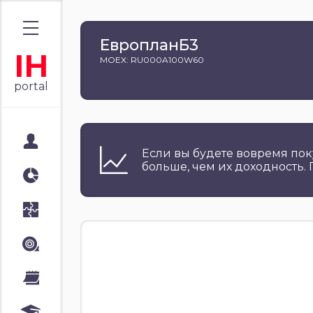
ЕвропланБ3
IH
MOEX: RU000A100W60
portal
Мой портал
Если вы будете вовремя пок
больше, чем их доходность.
Аналитика
Стратегии
Лента
Календари