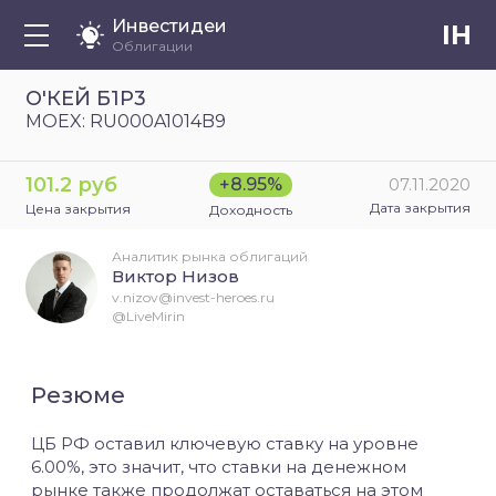
Инвестидеи
IH
Облигации
О'КЕЙ Б1Р3
MOEX: RU000A1014B9
101.2 руб
+8.95%
07.11.2020
Дата закрытия
Цена закрытия
Доходность
Аналитик рынка облигаций
Виктор Низов
v.nizov@invest-heroes.ru
@LiveMirin
Резюме
ЦБ РФ оставил ключевую ставку на уровне
6.00%, это значит, что ставки на денежном
рынке также продолжат оставаться на этом