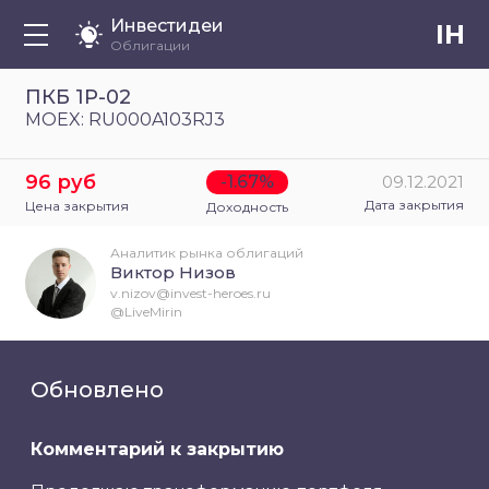
Инвестидеи
IH
Облигации
ПКБ 1Р-02
MOEX: RU000A103RJ3
96 руб
-1.67%
09.12.2021
Дата закрытия
Цена закрытия
Доходность
Аналитик рынка облигаций
Виктор Низов
v.nizov@invest-heroes.ru
@LiveMirin
Обновлено
Комментарий к закрытию