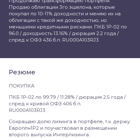
Продолжаю трансформацию портфеля.
Продаю облигации 3го эшелона, которые
покупал по 10-11% доходности и меняю их на
облигации с такой же доходностью, но
меньшими кредитными рисками. ПКБ 1Р-02 по
96.0 / доходность 13.16% / дюрация 2.2 года /
спред к ОФЗ 436 б.п. RU000A103RJ3
Резюме
ПОКУПКА
ПКБ 1Р-02 по 99.79 / 11.28% / дюрация 2.5 года /
спред к кривой ОФЗ 406 б.п.
RU000A103RJ3
Сокращаю долю лизинга в портфеле, т.к. держу
Европлн1Р2 и поучаствовал в размещении
второго выпуска Интерлизинга.