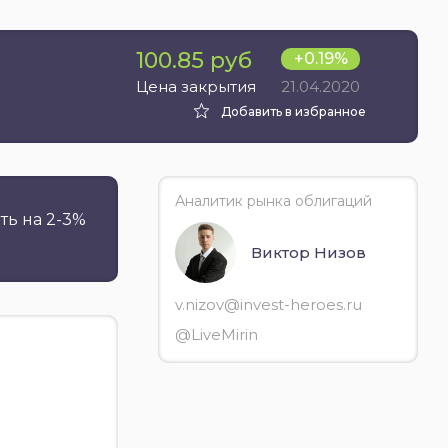
100.85 руб
+0.19%
21.04.2020
Цена закрытия
Добавить в избранное
Аналитик рынка облигаций
ть на 2-3%
Виктор Низов
v.nizov@invest-heroes.ru
@LiveMirin