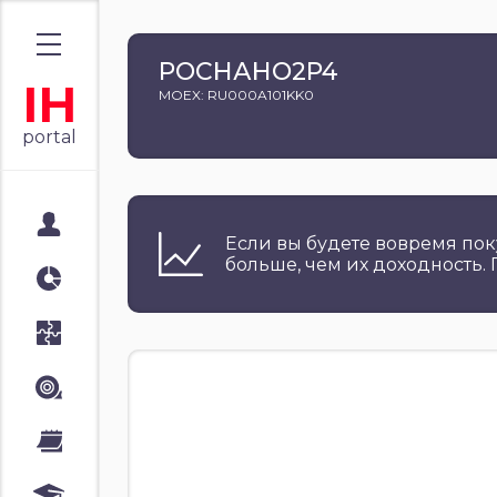
РОСНАНО2P4
IH
MOEX: RU000A101KK0
portal
Мой портал
Если вы будете вовремя пок
больше, чем их доходность.
Аналитика
Стратегии
Лента
Календари