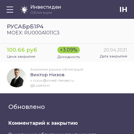
Инвестидеи
IH
Облигации
РУСАБрБ1P4
MOEX: RU000A1011C3
100.66 руб
+3.09%
20.04.2021
Дата закрытия
Цена закрытия
Доходность
Аналитик рынка облигаций
Виктор Низов
v.nizov@invest-heroes.ru
@LiveMirin
Обновлено
Комментарий к закрытию