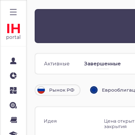
IH
portal
Мой портал
Активные
Завершенные
Аналитика
Рынок РФ
Еврооблига
Стратегии
Лента
Календари
Идея
Цена открыт
закрытия