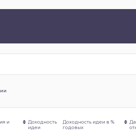
ции
ия и
Доходность
Доходность идеи в %
Да
идеи
годовых
от