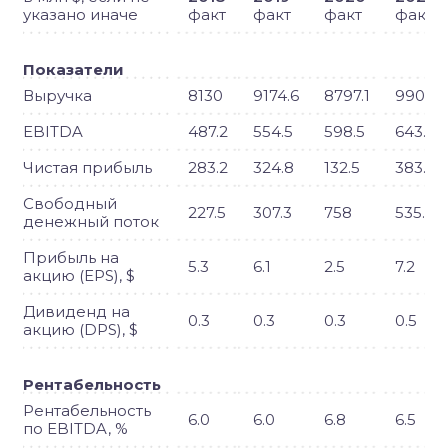
указано иначе
факт
факт
факт
факт
Показатели
Выручка
8130
9174.6
8797.1
9904
EBITDA
487.2
554.5
598.5
643.2
Чистая прибыль
283.2
324.8
132.5
383.7
Свободный
227.5
307.3
758
535.8
денежный поток
Прибыль на
5.3
6.1
2.5
7.2
акцию (EPS), $
Дивиденд на
0.3
0.3
0.3
0.5
акцию (DPS), $
Рентабельность
Рентабельность
6.0
6.0
6.8
6.5
по EBITDA, %