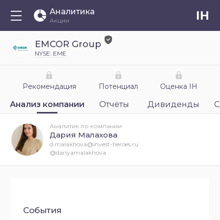
Аналитика
IH
Акции
EMCOR Group
NYSE: EME
Рекомендация
Потенциал
Оценка IH
Анализ компании
Отчёты
Дивиденды
С
Аналитик по компании
Дария Малахова
d.malakhova@invest-heroes.ru
@dariyamalakhova
События