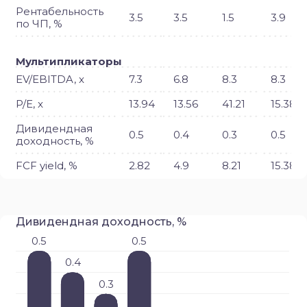
Рентабельность
3.5
3.5
1.5
3.9
по ЧП, %
Мультипликаторы
EV/EBITDA, x
7.3
6.8
8.3
8.3
P/E, x
13.94
13.56
41.21
15.38
Дивидендная
0.5
0.4
0.3
0.5
доходность, %
FCF yield, %
2.82
4.9
8.21
15.38
Дивидендная доходность, %