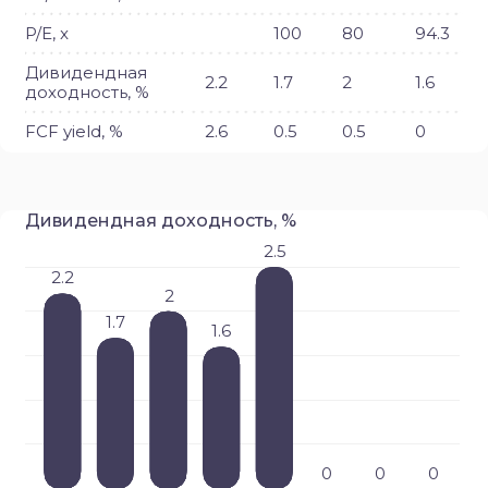
P/E, x
100
80
94.3
Дивидендная
2.2
1.7
2
1.6
доходность, %
FCF yield, %
2.6
0.5
0.5
0
Дивидендная доходность, %