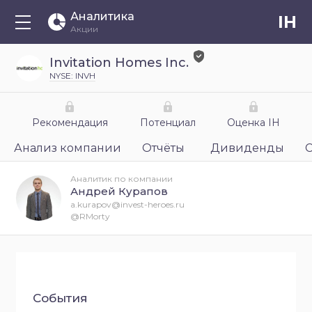
Аналитика
IH
Акции
Invitation Homes Inc.
NYSE: INVH
Рекомендация
Потенциал
Оценка IH
Анализ компании
Отчёты
Дивиденды
Аналитик по компании
Андрей Курапов
a.kurapov@invest-heroes.ru
@RMorty
События