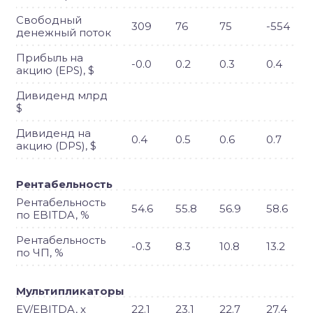
Свободный
309
76
75
-554
денежный поток
Прибыль на
-0.0
0.2
0.3
0.4
акцию (EPS), $
Дивиденд млрд
$
Дивиденд на
0.4
0.5
0.6
0.7
акцию (DPS), $
Рентабельность
Рентабельность
54.6
55.8
56.9
58.6
по EBITDA, %
Рентабельность
-0.3
8.3
10.8
13.2
по ЧП, %
Мультипликаторы
EV/EBITDA, x
22.1
23.1
22.7
27.4