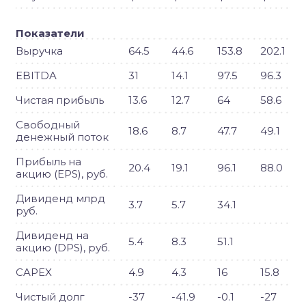
Показатели
Выручка
64.5
44.6
153.8
202.1
EBITDA
31
14.1
97.5
96.3
Чистая прибыль
13.6
12.7
64
58.6
Свободный
18.6
8.7
47.7
49.1
денежный поток
Прибыль на
20.4
19.1
96.1
88.0
акцию (EPS), руб.
Дивиденд млрд
3.7
5.7
34.1
руб.
Дивиденд на
5.4
8.3
51.1
акцию (DPS), руб.
CAPEX
4.9
4.3
16
15.8
Чистый долг
-37
-41.9
-0.1
-27