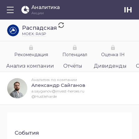
Аналитика
IH
Акции
Распадская
MOEX: RASP
Рекомендация
Потенциал
Оценка IH
Анализ компании
Отчёты
Дивиденды
Аналитик по компании
Александр Сайганов
a.sayganov@invest-heroes.ru
@Hustleharde
События