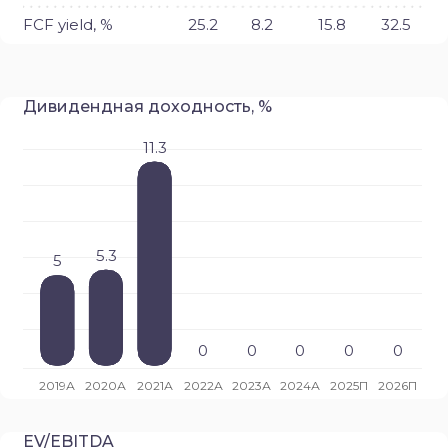
FCF yield, %
25.2
8.2
15.8
32.5
Дивидендная доходность, %
EV/EBITDA