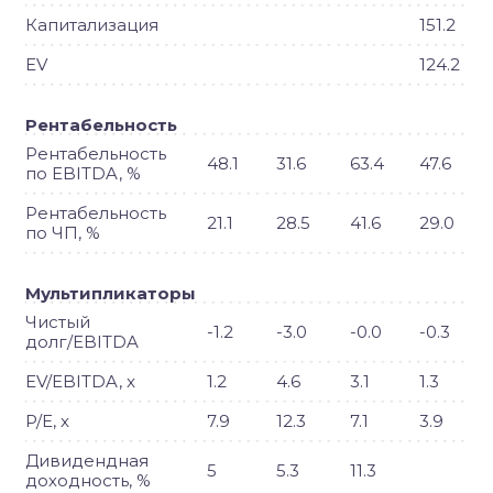
Капитализация
151.2
EV
124.2
Рентабельность
Рентабельность
48.1
31.6
63.4
47.6
по EBITDA, %
Рентабельность
21.1
28.5
41.6
29.0
по ЧП, %
Мультипликаторы
Чистый
-1.2
-3.0
-0.0
-0.3
долг/EBITDA
EV/EBITDA, x
1.2
4.6
3.1
1.3
P/E, x
7.9
12.3
7.1
3.9
Дивидендная
5
5.3
11.3
доходность, %