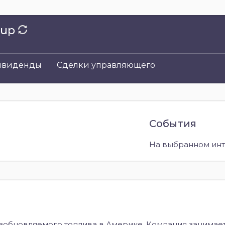
oup
ивиденды
Сделки управляющего
События
На выбранном инт
зобновляемого топлива в Америке. Компания занимае