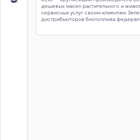
Обучение
дешевых масел растительного и живо
Курс по
сервисных услуг своим клиентам. Зел
облигациям
дистрибьюторов биотоплива федераль
Курс по
акциям