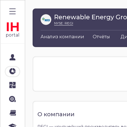
Renewable Energy Gr
IH
NYSE: REGI
portal
Анализ компании
Отчёты
Д
Мой портал
Аналитика
Стратегии
Лента
Календари
О компании
REGI — крупнейший производитель во