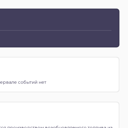
ервале событий нет
тся производством возобновляемого топлива из