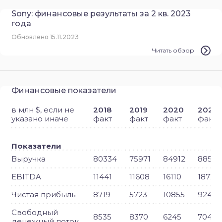
Sony: финансовые результаты за 2 кв. 2023
года
Обновлено 15.11.2023
Читать обзор
Финансовые показатели
в млн $, если не
2018
2019
2020
2021
указано иначе
факт
факт
факт
факт
Показатели
Выручка
80334
75971
84912
88522
EBITDA
11441
11608
16110
18724
Чистая прибыль
8719
5723
10855
9243
Свободный
8535
8370
6245
7045
денежный поток