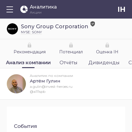
Аналитика
IH
Акции
Sony Group Corporation
NYSE: SONY
Рекомендация
Потенциал
Оценка IH
Анализ компании
Отчёты
Дивиденды
С
Аналитик по компании
Артём Гулин
a.gulin@invest-heroes.ru
@a111spb
События