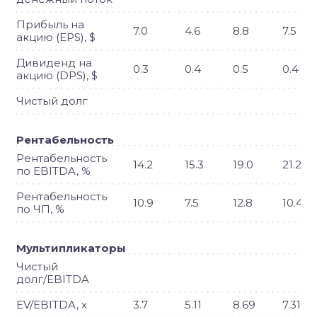
Прибыль на
7.0
4.6
8.8
7.5
акцию (EPS), $
Дивиденд на
0.3
0.4
0.5
0.4
акцию (DPS), $
Чистый долг
Рентабельность
Рентабельность
14.2
15.3
19.0
21.2
по EBITDA, %
Рентабельность
10.9
7.5
12.8
10.4
по ЧП, %
Мультипликаторы
Чистый
долг/EBITDA
EV/EBITDA, x
3.7
5.11
8.69
7.31