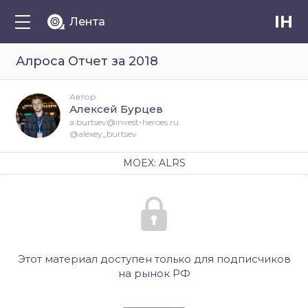
IH
Лента
Алроса Отчет за 2018
Автор
Алексей Бурцев
a.burtsev@invest-heroes.ru
@alexey_burtsev
MOEX: ALRS
Этот материал доступен только для подписчиков
на рынок РФ