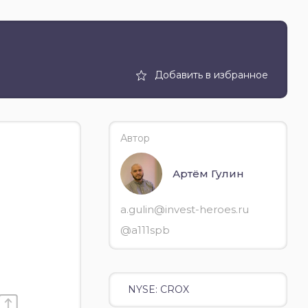
Добавить в избранное
Автор
Артём Гулин
a.gulin@invest-heroes.ru
@a111spb
NYSE: CROX