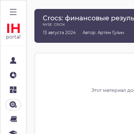
Crocs: финансовые результ
IH
NYSE: CROX
13 августа 2024
Автор: Артём Гулин
portal
Мой портал
Аналитика
Стратегии
Этот материал д
Лента
Календари