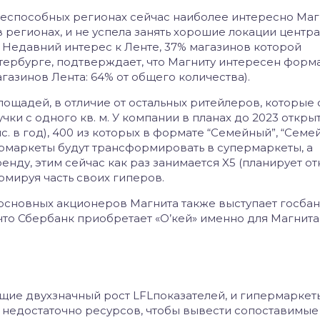
еспособных регионах сейчас наиболее интересно Магн
в регионах, и не успела занять хорошие локации центр
5. Недавний интерес к Ленте, 37% магазинов которой
тербурге, подтверждает, что Магниту интересен форм
азинов Лента: 64% от общего количества).
ощадей, в отличие от остальных ритейлеров, которые
ки с одного кв. м. У компании в планах до 2023 откры
ыс. в год), 400 из которых в формате “Cемейный”, “Cем
ермаркеты будут трансформировать в супермаркеты, а
нду, этим сейчас как раз занимается X5 (планирует от
ормируя часть своих гиперов.
 основных акционеров Магнита также выступает госбан
, что Сбербанк приобретает «О’кей» именно для Магнита
щие двухзначный рост LFLпоказателей, и гипермаркет
 недостаточно ресурсов, чтобы вывести сопоставимые