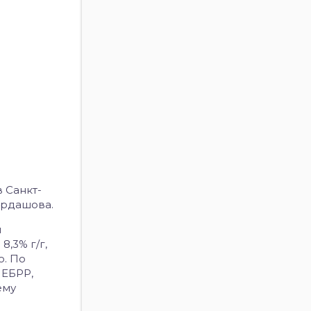
в Санкт-
Мордашова.
и
8,3% г/г,
о. По
 ЕБРР,
ему