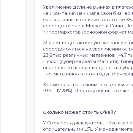
Увеличение доли на рынках в платеж
как компания начинала свой бизнес 
части страны в отличие от того же X
сосредоточено в Москве и Санкт-Пе
гипермаркетов (основной формат маг
Магнит ведет активную экспансию пл
сосредоточиться на увеличении выруч
23,6 тыс различных магазинов (~4,7 т
Плюс” (супермаркеты Магнита). Гип
оставшиеся площади сдавать в субаре
тыс. магазинов в этом году), трансф
Кроме того, напомним, что одним из
ВТБ - 17,28%). Поэтому очень похоже
Сколько может стоить О’кей?
У Окея есть дискаунтеры, показываю
отрицательными LFL. У менеджмента