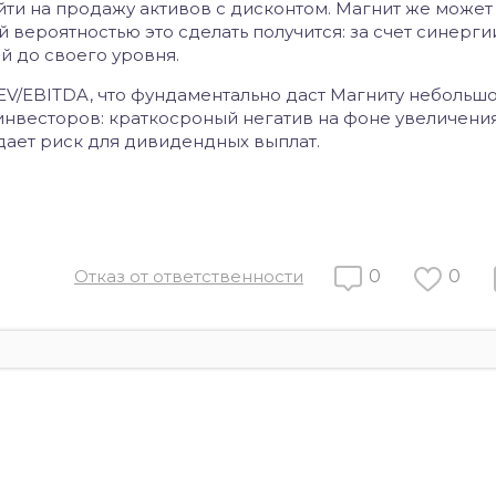
йти на продажу активов с дисконтом. Магнит же может
ой вероятностью это сделать получится: за счет синерг
й до своего уровня.
EV/EBITDA, что фундаментально даст Магниту небольшо
ь инвесторов: краткосроный негатив на фоне увеличени
здает риск для дивидендных выплат.
Отказ от ответственности
0
0