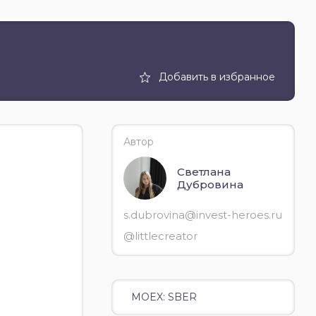
Добавить в избранное
Автор
Светлана
Дубровина
s.dubrovina@invest-heroes.ru
@littlecreator
MOEX: SBER