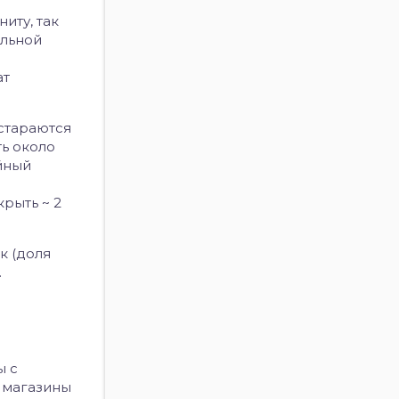
иту, так
альной
ат
 стараются
ть около
ейный
крыть ~ 2
к (доля
.
ы с
 магазины