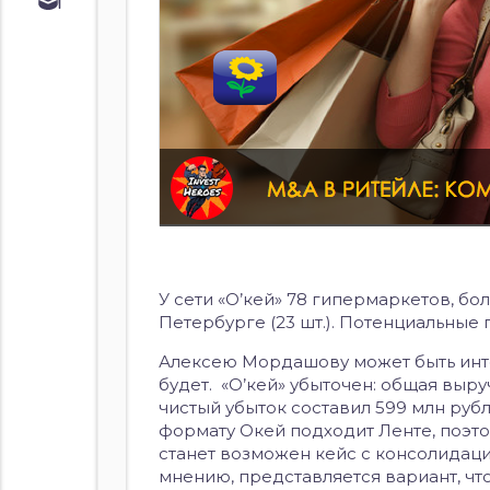
Обучение
Курс по
облигациям
Курс по
акциям
У сети «О’кей» 78 гипермаркетов, бол
Петербурге (23 шт.). Потенциальные
Алексею Мордашову может быть интер
будет. «О’кей» убыточен: общая выручк
чистый убыток составил 599 млн руб
формату Окей подходит Ленте, поэто
станет возможен кейс с консолидаци
мнению, представляется вариант, чт