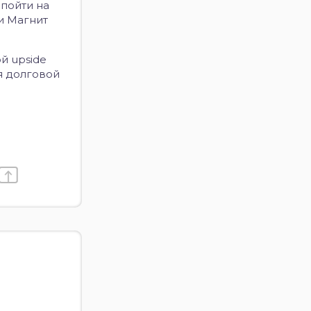
 пойти на
ии Магнит
й upside
я долговой