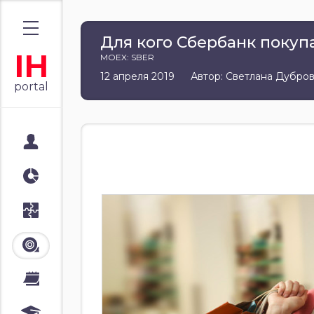
Для кого Сбербанк покуп
IH
MOEX: SBER
12 апреля 2019
Автор: Светлана Дубро
portal
Мой портал
Аналитика
Стратегии
Лента
Календари