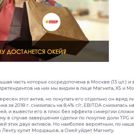
ьшая часть которых сосредоточена в Москве (13 шт.) и 
 претендентов на них мы видим в лице Магнита, X5 и 
есен этот актив, но покупать его отдельно он вряд л
а за 2018 г. снизилась на 8,4% г/г, EBITDA снизилась на 
лей, и вывести его в плюс без эффекта синергии сложн
му в случае завершения сделки по покупке доли TPG и
ей этих двух активов. Но наиболее вероятным, по наш
о Ленту купит Мордашов, а Окей уйдет Магниту.