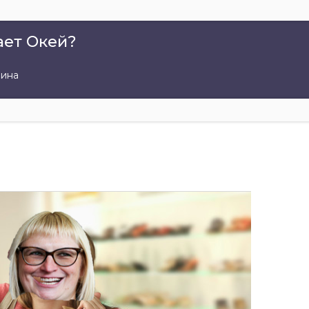
ает Окей?
вина