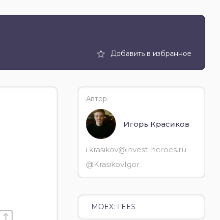
Добавить в избранное
Автор
Игорь Красиков
i.krasikov@invest-heroes.ru
@KrasikovIgor
MOEX: FEES