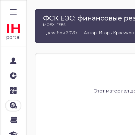
ФСК ЕЭС: финансовые резу
IH
MOEX: FEES
1 декабря 2020
Автор: Игорь Красиков
portal
Мой портал
Аналитика
Стратегии
Этот материал д
Лента
Календари