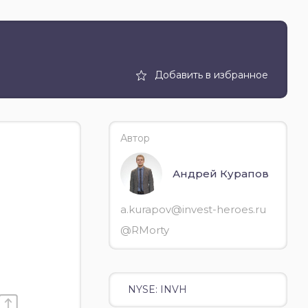
Добавить в избранное
Автор
Андрей Курапов
a.kurapov@invest-heroes.ru
@RMorty
NYSE: INVH