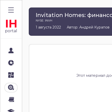
Invitation Homes: финансо
IH
NYSE: INVH
1 августа 2022
Автор: Андрей Курапов
portal
Мой портал
Аналитика
Стратегии
Этот материал д
Лента
Календари