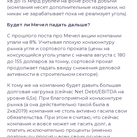
кв до 15 млрд рублей на фоне роста добычи
(компания несет дополнительные издержки, но
никак не зарабатывает пока не реализует уголь).
Будет ли Мечел падать дальше?
С прошлого поста про Мечел акции компании
упали на 8%. Учитывая плохую конъюнктуру
рынка угля и сортового проката (цены на
коксующийся уголь упали с начала августа с 180
до 155 долларов за тонну, сортовой прокат
продолжает падать ввиду снижения деловой
активности в строительном секторе).
К тому же на компанию будет давить большая
долговая нагрузка (сейчас Net Debt/EBITDA на
уровне 6,5х). При благоприятной конъюнктуре
рынка (а она действительно такой была в
2кв2019) компания не столь активно гасила свои
обязательства. При этом я считаю, что сейчас
компания и вовсе может не гасить долг, а
платить исключительно проценты (именно
поэтому он просит у всех своих основных