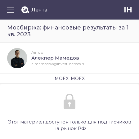
IH
Лента
Мосбиржа: финансовые результаты за 1
кв. 2023
Автор
Алекпер Мамедов
a.mamedov@invest-heroes.ru
MOEX: MOEX
Этот материал доступен только для подписчиков
на рынок РФ