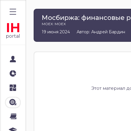
Мосбиржа: финансовые рез
IH
MOEX: MOEX
19 июня 2024
Автор: Андрей Бардин
portal
Мой портал
Аналитика
Стратегии
Этот материал д
Лента
Календари