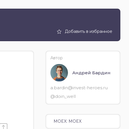
Добавить в избранное
Автор
Андрей Бардин
a.bardin@invest-heroes.ru
@doin_well
MOEX: MOEX