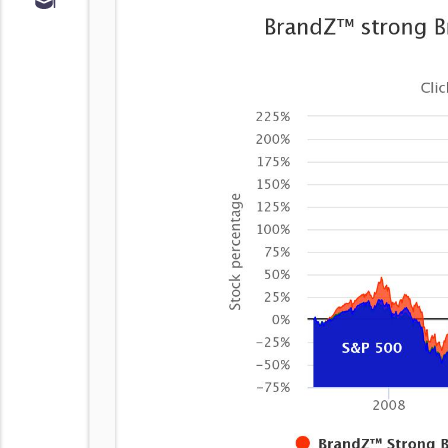
Обучение
Курс по
облигациям
Курс по
акциям