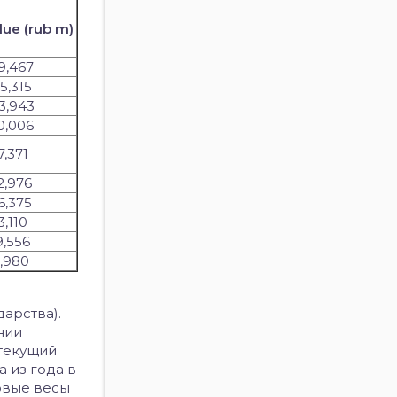
lue (rub m)
9,467
5,315
3,943
0,006
7,371
2,976
6,375
3,110
9,556
1,980
арства).
нии
 текущий
 из года в
овые весы