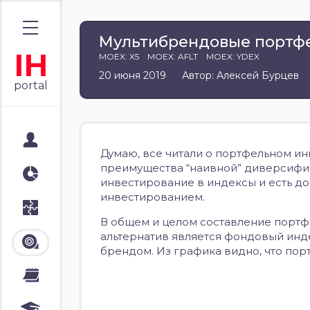
Мультибрендовые портф
IH
MOEX: X5
MOEX: AFLT
MOEX: YDEX
20 июня 2019
Автор: Алексей Бурцев
portal
Мой портал
Думаю, все читали о портфельном ин
преимущества “наивной” диверсифика
Аналитика
инвестирование в индексы и есть д
инвестированием.
Стратегии
В общем и целом составление портфе
альтернатив является фондовый инде
Лента
брендом. Из графика видно, что пор
Календари