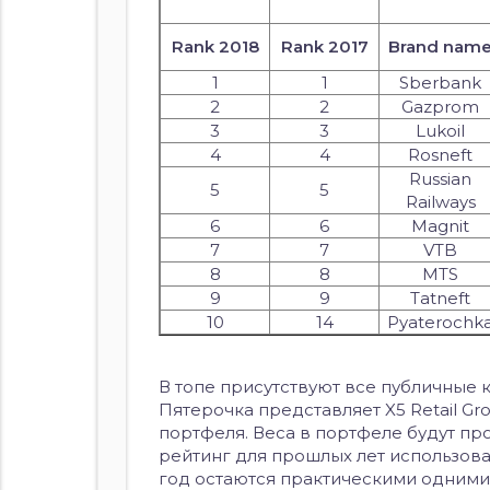
Rank 2018
Rank 2017
Brand nam
1
1
Sberbank
2
2
Gazprom
3
3
Lukoil
4
4
Rosneft
Russian
5
5
Railways
6
6
Magnit
7
7
VTB
8
8
MTS
9
9
Tatneft
10
14
Pyaterochk
В топе присутствуют все публичные 
Пятерочка представляет X5 Retail G
портфеля. Веса в портфеле будут пр
рейтинг для прошлых лет использоват
год остаются практическими одними