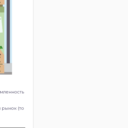
омленность
 рынок (то