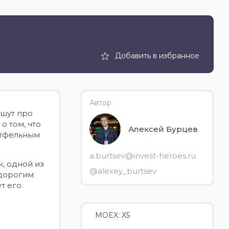
Добавить в избранное
Автор
ишут про
о том, что
Алексей Бурцев
ртфельным
a.burtsev@invest-heroes.ru
, одной из
@alexey_burtsev
 дорогим
т его.
MOEX: X5