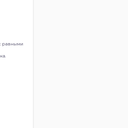
 с равными
ка.