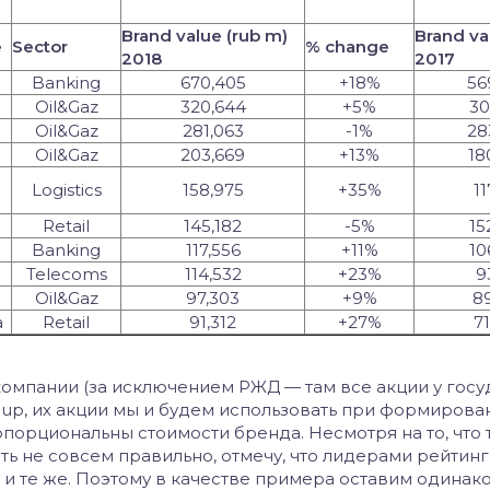
Brand value (rub m)
Brand va
e
Sector
% change
2018
2017
Banking
670,405
+18%
56
Oil&Gaz
320,644
+5%
30
Oil&Gaz
281,063
-1%
28
Oil&Gaz
203,669
+13%
18
Logistics
158,975
+35%
11
Retail
145,182
-5%
15
Banking
117,556
+11%
10
Telecoms
114,532
+23%
9
Oil&Gaz
97,303
+9%
8
a
Retail
91,312
+27%
7
компании (за исключением РЖД — там все акции у госуд
roup, их акции мы и будем использовать при формирова
опорциональны стоимости бренда. Несмотря на то, что
ь не совсем правильно, отмечу, что лидерами рейтинга
 и те же. Поэтому в качестве примера оставим одинак