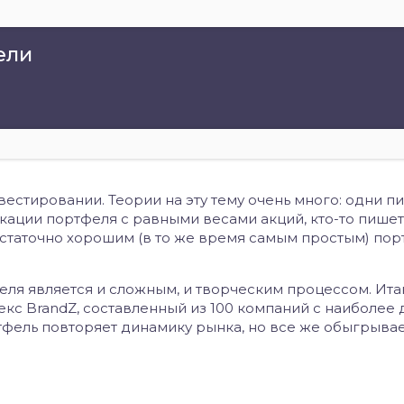
ели
вестировании. Теории на эту тему очень много: одни п
ции портфеля с равными весами акций, кто-то пишет 
остаточно хорошим (в то же время самым простым) по
ля является и сложным, и творческим процессом. Итак
кс BrandZ, составленный из 100 компаний с наиболее
тфель повторяет динамику рынка, но все же обыгрывае