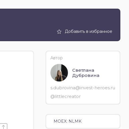
Добавить в избранное
Автор
Светлана
Дубровина
s.dubrovina@invest-heroes.ru
@littlecreator
MOEX: NLMK