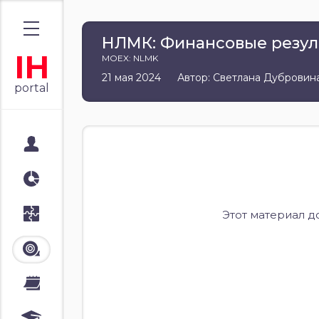
НЛМК: Финансовые результ
IH
MOEX: NLMK
21 мая 2024
Автор: Светлана Дубровин
portal
Мой портал
Аналитика
Стратегии
Этот материал д
Лента
Календари