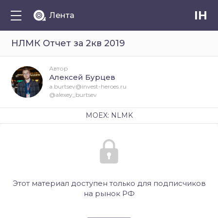
IH
Лента
НЛМК Отчет за 2кв 2019
Автор
Алексей Бурцев
a.burtsev@invest-heroes.ru
@alexey_burtsev
MOEX: NLMK
Этот материал доступен только для подписчиков
на рынок РФ