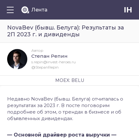
IH
Лента
NovaBev (бывш. Белуга): Результаты за
2П 2023 г. и дивиденды
Автор
Степан Репин
s.repin@invest-heroes.ru
@StepanRepin
MOEX: BELU
Недавно NovaBev (бывш. Белуга) отчиталась о
результатах за 2023 г. В посте поговорим
подробнее об этом, о трендах в бизнесе и об
объявленных дивидендах.
— Основной драйвер роста выручки —