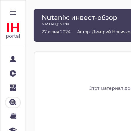
Nutanix: инвест-обзор
IH
NASDAQ: NTNX
27 июня 2024
Автор: Дмитрий Новичко
portal
Мой портал
Аналитика
Стратегии
Этот материал д
Лента
Календари