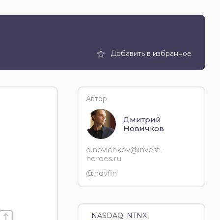
Добавить в избранное
Автор
Дмитрий
Новичков
d.novichkov@invest-
heroes.ru
@ndvfin
NASDAQ: NTNX